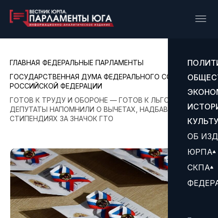
ПОЛИТ
ГЛАВНАЯ
ФЕДЕРАЛЬНЫЕ ПАРЛАМЕНТЫ
ГОСУДАРСТВЕННАЯ ДУМА ФЕДЕРАЛЬНОГО СОБРАНИЯ
ОБЩЕС
РОССИЙСКОЙ ФЕДЕРАЦИИ
ЭКОНО
ГОТОВ К ТРУДУ И ОБОРОНЕ — ГОТОВ К ЛЬГОТАМ:
ИСТОР
ДЕПУТАТЫ НАПОМНИЛИ О ВЫЧЕТАХ, НАДБАВКАХ И
СТИПЕНДИЯХ ЗА ЗНАЧОК ГТО
КУЛЬТ
ОБ ИЗ
ЮРПА
СКПА
ФЕДЕР