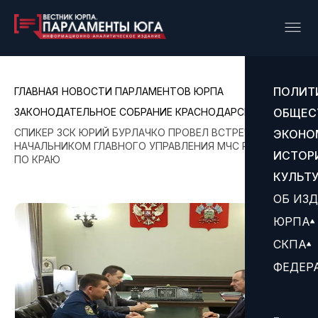
ПОЛИТ
ГЛАВНАЯ
НОВОСТИ ПАРЛАМЕНТОВ ЮРПА
ЗАКОНОДАТЕЛЬНОЕ СОБРАНИЕ КРАСНОДАРСКОГО КРАЯ
ОБЩЕС
СПИКЕР ЗСК ЮРИЙ БУРЛАЧКО ПРОВЕЛ ВСТРЕЧУ С
ЭКОНО
НАЧАЛЬНИКОМ ГЛАВНОГО УПРАВЛЕНИЯ МЧС РОССИИ
ИСТОР
ПО КРАЮ
КУЛЬТ
ОБ ИЗ
ЮРПА
СКПА
ФЕДЕР