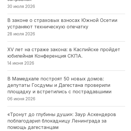
30 июля 2026
В законе о страховых взносах Южной Осетии
Астраханский парламент поддержал проект
устраняют техническую опечатку
«Карта городских приоритетов»
28 июля 2026
29 июля 2026
XV лет на страже закона: в Каспийске пройдет
А. Ищенко . Донской парламент будет так же
юбилейная Конференция СКПА.
настойчиво продвигать свои инициативы и в
14 июня 2026
следующем созыве ГД РФ
28 июля 2026
В Мамедкале построят 50 новых домов:
депутаты Госдумы и Дагестана проверили
Депутатский наказ парламента Адыгеи: более
площадку и встретились с пострадавшими
200 курсантов ДГТУ приняли присягу в Майкопе
06 июня 2026
28 июля 2026
«Тронут до глубины души»: Заур Аскендеров
«Работайте, братья!»: спикер парламента
поблагодарил блокадницу Ленинграда за
Херсоны. Томилина обратилась к морякам-
помощь дагестанцам
черноморцам в День ВМФ