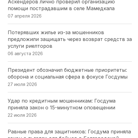
Аскендеров лично проверил организацию
23 июля 2026
помощи пострадавшим в селе Мамедкала
07 апреля 2026
Волгоградская Дума упростила получение земли
для бойцов СВО и их семей
Потерявших жилье из-за мошенников
23 июля 2026
предложили защищать через возврат средств за
услуги риелторов
Народные избранники Севастополя оценили
06 августа 2026
вклад «Боевого Братства» в патриотическое
воспитание
Президент обозначил бюджетные приоритеты:
20 июля 2026
оборона и социальная сфера в фокусе Госдумы
27 июля 2026
Парламентарии Кубани выбрали 20
общественников для работы в новом составе
Удар по кредитным мошенникам: Госдума
Общественной палаты
приняла закон о 15-минутном оповещении
16 июля 2026
22 июля 2026
Парламентарии Кубани перераспределяют
Равные права для защитников: Госдума приняла
нагрузку на мировых судей: два участка