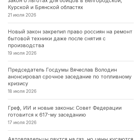
закон о льготах для бойцов в Белгородской,
упразднены, два созданы
Курской и Брянской областях
16 июля 2026
21 июля 2026
Лесные поправки на Кубани:председатель ЗСК
Новый закон закрепил право россиян на ремонт
разъяснил, кого коснутся изменения
бытовой техники даже после снятия с
16 июля 2026
производства
19 июля 2026
ЗСК принял закон об УСН для IT: Юрий Бурлачко
назвал решение стратегическим для региона
Председатель Госдумы Вячеслав Володин
16 июля 2026
анонсировал срочное заседание по топливному
кризису
Краевые депутаты просят Правительство
18 июля 2026
сохранить детский отдых на Кубани
16 июля 2026
Греф, ИИ и новые законы: Совет Федерации
готовится к 617-му заседанию
Губернаторская инициатива принята: кубанские
17 июля 2026
наставники спортсменов получат зарплату без
НДФЛ
Автовладельцы рвутся на газ, но цены кусаются