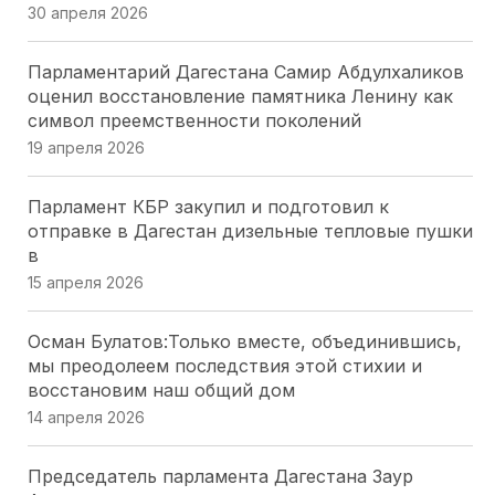
30 апреля 2026
26 июля 2026
Парламентарий Дагестана Самир Абдулхаликов
Депутаты Парламента Северной Осетии
оценил восстановление памятника Ленину как
оценили масштабный проект «Щит Отечества»,
символ преемственности поколений
охватывающий 9 тысяч школьников
19 апреля 2026
25 июля 2026
Парламент КБР закупил и подготовил к
Модернизация ЖКХ Кубани: Юрий Бурлачко о
отправке в Дагестан дизельные тепловые пушки
привлечении бизнеса
в
24 июля 2026
15 апреля 2026
Закон о субсидиях на ЖКУ в Херсонской области
Осман Булатов:Только вместе, объединившись,
— главное за минуту
мы преодолеем последствия этой стихии и
24 июля 2026
восстановим наш общий дом
14 апреля 2026
Профильный комитет донского парламента
одобрил День работников опеки и поправки по
Председатель парламента Дагестана Заур
доступной среде