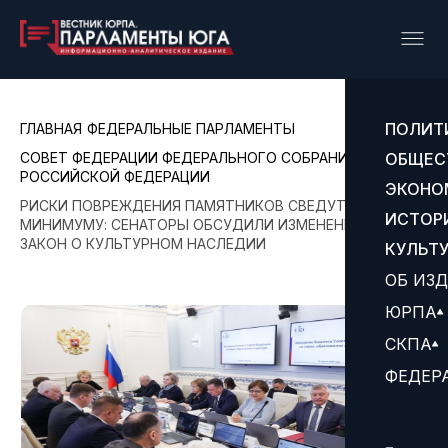
ПОЛИТ
ГЛАВНАЯ
ФЕДЕРАЛЬНЫЕ ПАРЛАМЕНТЫ
СОВЕТ ФЕДЕРАЦИИ ФЕДЕРАЛЬНОГО СОБРАНИЯ
ОБЩЕС
РОССИЙСКОЙ ФЕДЕРАЦИИ
ЭКОНО
РИСКИ ПОВРЕЖДЕНИЯ ПАМЯТНИКОВ СВЕДУТ К
ИСТОР
МИНИМУМУ: СЕНАТОРЫ ОБСУДИЛИ ИЗМЕНЕНИЯ В
ЗАКОН О КУЛЬТУРНОМ НАСЛЕДИИ
КУЛЬТ
ОБ ИЗ
ЮРПА
СКПА
ФЕДЕР