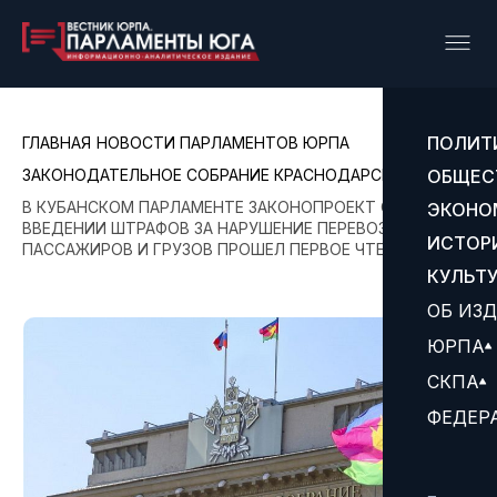
ПОЛИТ
ГЛАВНАЯ
НОВОСТИ ПАРЛАМЕНТОВ ЮРПА
ЗАКОНОДАТЕЛЬНОЕ СОБРАНИЕ КРАСНОДАРСКОГО КРАЯ
ОБЩЕС
В КУБАНСКОМ ПАРЛАМЕНТЕ ЗАКОНОПРОЕКТ О
ЭКОНО
ВВЕДЕНИИ ШТРАФОВ ЗА НАРУШЕНИЕ ПЕРЕВОЗОК
ИСТОР
ПАССАЖИРОВ И ГРУЗОВ ПРОШЕЛ ПЕРВОЕ ЧТЕНИЕ
КУЛЬТ
ОБ ИЗ
ЮРПА
СКПА
ФЕДЕР