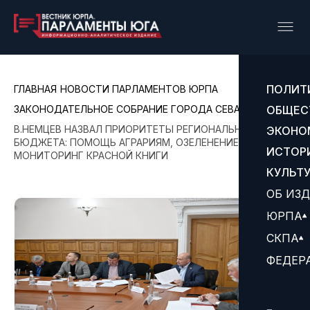
ПОЛИТ
ГЛАВНАЯ
НОВОСТИ ПАРЛАМЕНТОВ ЮРПА
ЗАКОНОДАТЕЛЬНОЕ СОБРАНИЕ ГОРОДА СЕВАСТОПОЛЯ
ОБЩЕС
В.НЕМЦЕВ НАЗВАЛ ПРИОРИТЕТЫ РЕГИОНАЛЬНОГО
ЭКОНО
БЮДЖЕТА: ПОМОЩЬ АГРАРИЯМ, ОЗЕЛЕНЕНИЕ ШКОЛ И
ИСТОР
МОНИТОРИНГ КРАСНОЙ КНИГИ
КУЛЬТ
ОБ ИЗ
ЮРПА
СКПА
ФЕДЕР